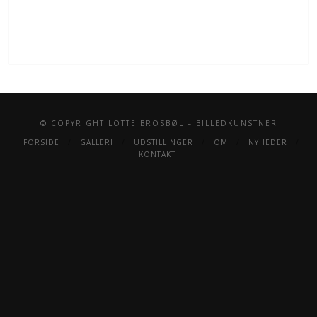
© COPYRIGHT LOTTE BROSBØL – BILLEDKUNSTNER
FORSIDE
GALLERI
UDSTILLINGER
OM
NYHEDER
KONTAKT